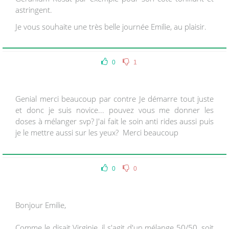
astringent.
Je vous souhaite une très belle journée Emilie, au plaisir.
0
1
Genial merci beaucoup par contre Je démarre tout juste
et donc je suis novice... pouvez vous me donner les
doses à mélanger svp? J'ai fait le soin anti rides aussi puis
je le mettre aussi sur les yeux? Merci beaucoup
0
0
Bonjour Emilie,
Comme le disait Virginie, il s'agit d'un mélange 50/50, soit